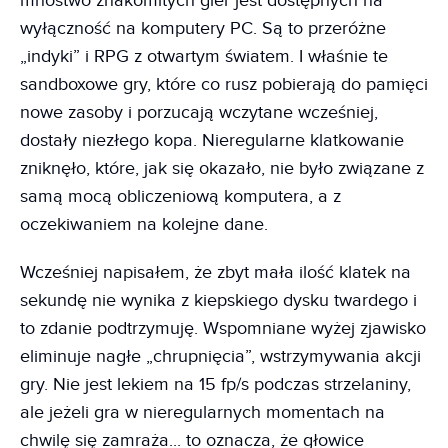
mnóstwo znakomitych gier jest dostępnych na
wyłączność na komputery PC. Są to przeróżne
„indyki” i RPG z otwartym światem. I właśnie te
sandboxowe gry, które co rusz pobierają do pamięci
nowe zasoby i porzucają wczytane wcześniej,
dostały niezłego kopa. Nieregularne klatkowanie
zniknęło, które, jak się okazało, nie było związane z
samą mocą obliczeniową komputera, a z
oczekiwaniem na kolejne dane.
Wcześniej napisałem, że zbyt mała ilość klatek na
sekundę nie wynika z kiepskiego dysku twardego i
to zdanie podtrzymuję. Wspomniane wyżej zjawisko
eliminuje nagłe „chrupnięcia”, wstrzymywania akcji
gry. Nie jest lekiem na 15 fp/s podczas strzelaniny,
ale jeżeli gra w nieregularnych momentach na
chwilę się zamraża... to oznacza, że głowice