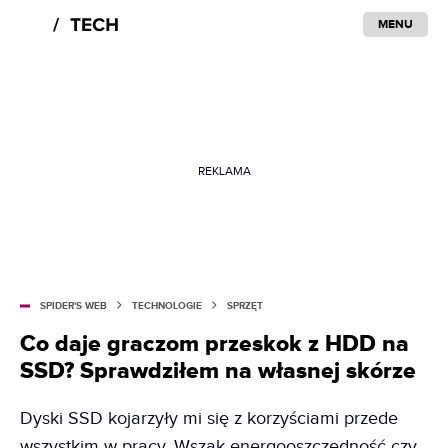
MENU
REKLAMA
SPIDER'S WEB
TECHNOLOGIE
SPRZĘT
Co daje graczom przeskok z HDD na
SSD? Sprawdziłem na własnej skórze
Dyski SSD kojarzyły mi się z korzyściami przede
wszystkim w pracy. Wszak energooszczędność czy