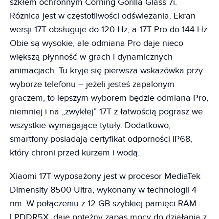
szkłem ochronnym Corning Gorilla Glass 7i.
Różnica jest w częstotliwości odświeżania. Ekran
wersji 17T obsługuje do 120 Hz, a 17T Pro do 144 Hz.
Obie są wysokie, ale odmiana Pro daje nieco
większą płynność w grach i dynamicznych
animacjach. Tu kryje się pierwsza wskazówka przy
wyborze telefonu – jeżeli jesteś zapalonym
graczem, to lepszym wyborem będzie odmiana Pro,
niemniej i na „zwykłej” 17T z łatwością pograsz we
wszystkie wymagające tytuły. Dodatkowo,
smartfony posiadają certyfikat odporności IP68,
który chroni przed kurzem i wodą.
Xiaomi 17T wyposażony jest w procesor MediaTek
Dimensity 8500 Ultra, wykonany w technologii 4
nm. W połączeniu z 12 GB szybkiej pamięci RAM
LPDDR5X, daje potężny zapas mocy do działania z