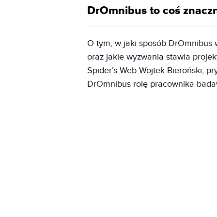
DrOmnibus to coś znaczni
O tym, w jaki sposób DrOmnibus w
oraz jakie wyzwania stawia projek
Spider’s Web Wojtek Bieroński, pr
DrOmnibus rolę pracownika badaw