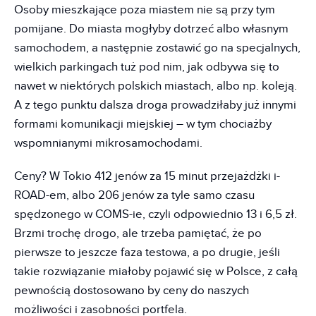
Osoby mieszkające poza miastem nie są przy tym
pomijane. Do miasta mogłyby dotrzeć albo własnym
samochodem, a następnie zostawić go na specjalnych,
wielkich parkingach tuż pod nim, jak odbywa się to
nawet w niektórych polskich miastach, albo np. koleją.
A z tego punktu dalsza droga prowadziłaby już innymi
formami komunikacji miejskiej – w tym chociażby
wspomnianymi mikrosamochodami.
Ceny? W Tokio 412 jenów za 15 minut przejażdżki i-
ROAD-em, albo 206 jenów za tyle samo czasu
spędzonego w COMS-ie, czyli odpowiednio 13 i 6,5 zł.
Brzmi trochę drogo, ale trzeba pamiętać, że po
pierwsze to jeszcze faza testowa, a po drugie, jeśli
takie rozwiązanie miałoby pojawić się w Polsce, z całą
pewnością dostosowano by ceny do naszych
możliwości i zasobności portfela.