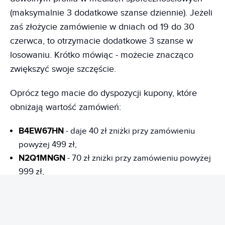
(maksymalnie 3 dodatkowe szanse dziennie). Jeżeli
zaś złożycie zamówienie w dniach od 19 do 30
czerwca, to otrzymacie dodatkowe 3 szanse w
losowaniu. Krótko mówiąc - możecie znacząco
zwiększyć swoje szczęście.
Oprócz tego macie do dyspozycji kupony, które
obniżają wartość zamówień:
B4EW67HN
- daje 40 zł zniżki przy zamówieniu
powyżej 499 zł,
N2Q1MNGN
- 70 zł zniżki przy zamówieniu powyżej
999 zł,
STD4MQ7B
- 140 zł zniżki przy zamówieniu powyżej
1999 zł,
FPZBADD1
- 200 zł zniżki przy zamówieniu powyżej