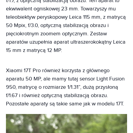
f/1.7, z optyczną stabilizacją obrazu. Ten aparat to
ekwiwalent ogniskowej 23 mm. Towarzyszy mu
teleobiektyw peryskopowy Leica 115 mm, z matrycą
50 Mpix, f/3.0, optyczną stabilizacją obrazu i
pięciokrotnym zoomem optycznym. Zestaw
aparatów uzupełnia aparat ultraszerokokątny Leica
15 mm z matrycą 12 MP.
Xiaomi 17T Pro również korzysta z głównego
aparatu 50 MP, ale mamy tutaj sensor Light Fusion
950, matrycę o rozmiarze 1/1.31”, dużą przysłoną
f/1.67 i również optyczną stabilizacją obrazu.
Pozostałe aparaty są takie same jak w modelu 17T.