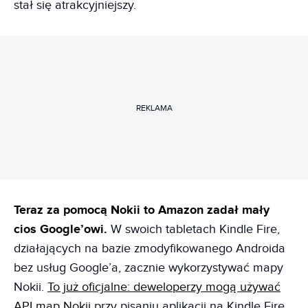
stał się atrakcyjniejszy.
REKLAMA
Teraz za pomocą Nokii to Amazon zadał mały
cios Google’owi.
W swoich tabletach Kindle Fire,
działających na bazie zmodyfikowanego Androida
bez usług Google’a, zacznie wykorzystywać mapy
Nokii.
To już oficjalne: deweloperzy mogą używać
API map Nokii
przy pisaniu aplikacji na Kindle Fire