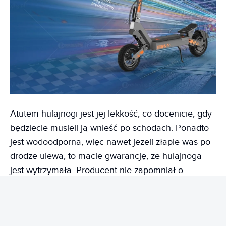
Atutem hulajnogi jest jej lekkość, co docenicie, gdy
będziecie musieli ją wnieść po schodach. Ponadto
jest wodoodporna, więc nawet jeżeli złapie was po
drodze ulewa, to macie gwarancję, że hulajnoga
jest wytrzymała. Producent nie zapomniał o
wydajnym oświetleniu, które umożliwia jazdę nawet
po zapadnięciu zmroku. 160-mm hamulce
zapewniają skuteczne zatrzymanie urządzenia na