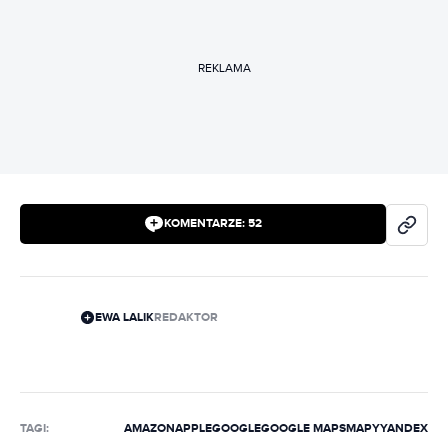
REKLAMA
KOMENTARZE:
52
EWA LALIK
REDAKTOR
TAGI:
AMAZON
APPLE
GOOGLE
GOOGLE MAPS
MAPY
YANDEX