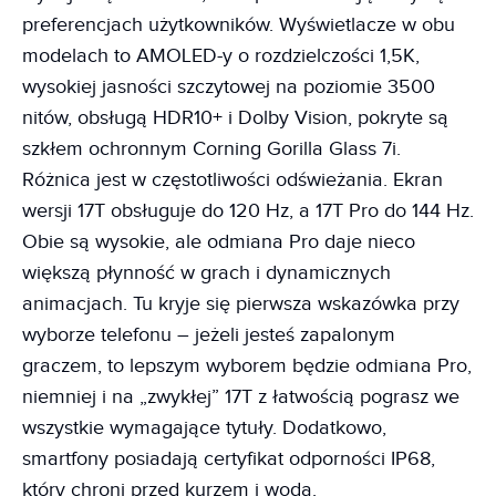
preferencjach użytkowników. Wyświetlacze w obu
modelach to AMOLED-y o rozdzielczości 1,5K,
wysokiej jasności szczytowej na poziomie 3500
nitów, obsługą HDR10+ i Dolby Vision, pokryte są
szkłem ochronnym Corning Gorilla Glass 7i.
Różnica jest w częstotliwości odświeżania. Ekran
wersji 17T obsługuje do 120 Hz, a 17T Pro do 144 Hz.
Obie są wysokie, ale odmiana Pro daje nieco
większą płynność w grach i dynamicznych
animacjach. Tu kryje się pierwsza wskazówka przy
wyborze telefonu – jeżeli jesteś zapalonym
graczem, to lepszym wyborem będzie odmiana Pro,
niemniej i na „zwykłej” 17T z łatwością pograsz we
wszystkie wymagające tytuły. Dodatkowo,
smartfony posiadają certyfikat odporności IP68,
który chroni przed kurzem i wodą.