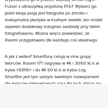
Fusion z ultraszybką przysłoną f/1.67. Wybierz go,
jeżeli twoją pasją jest fotografia po zmroku i
maksymalna plastyka w trudnym świetle; ten model
zapewni dodatkowy margines swobody przy takim
fotografowaniu. Można wręcz powiedzieć, że
Xiaomi przygotowało dla każdego coś idealnego.
A jak z wideo? Smartfony celują w inne grupy
twórców. Xiaomi 17T nagrywa w 4K i 30/60 kl./s w
trybie HDR10+ i do 4K 60 kl./s w trybie Log.
Smartfon jest tym samym świetnym rozwiązaniem
dla twórców internetowych oraz dla tych, którzy po
prostu chcą mieć piękne wideo do opublikowania w
social mediach. Nagrania są stabilne, z idealnymi
kolorami od razu po wyjęciu z kieszeni.