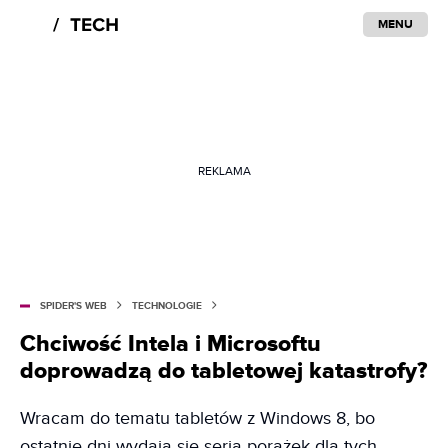
MENU
REKLAMA
SPIDER'S WEB
TECHNOLOGIE
Chciwość Intela i Microsoftu
doprowadzą do tabletowej katastrofy?
Wracam do tematu tabletów z Windows 8, bo
ostatnie dni wydają się serią porażek dla tych