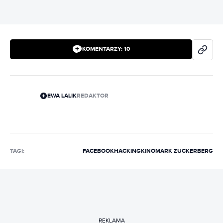
KOMENTARZY:
10
EWA LALIK
REDAKTOR
TAGI:
FACEBOOK
HACKING
KINO
MARK ZUCKERBERG
REKLAMA