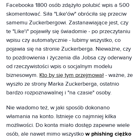
Facebooka 1800 osób zdążyło polubić wpis a 500
skomentować. Siła "Like'ów" obróciła się przeciw
samemu Zuckerbergowi. Zastanawiające jest, czy
te "Like'i" pojawiły się świadomie - po przeczytaniu
wpisu czy automatycznie - lubimy wszystko, co
pojawia się na stronie Zuckerberga. Nieważne, czy
to pozdrowienia i życzenia dla Jobsa czy oderwany
od rzeczywistości wpis o socjalnym modelu
biznesowym.
Kto by się tym przejmował
- ważne, że
wyszło ze strony Marka Zuckerberga, ostatnio
bardzo rozpoznawalnej i "na czasie" osoby.
Nie wiadomo też, w jaki sposób dokonano
włamania na konto. Istnieje co najmniej kilka
możliwości. Do konta miało dostęp zapewne wiele
osób, ale nawet mimo wszystko
w phishing ciężko