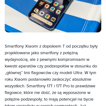
Smartfony Xiaomi z dopiskiem T od początku były
projektowane jako smartfony z potężną
wydajnością, ale z pewnymi kompromisami w
kwestii aparatów czy podzespołów w stosunku do
„głównej” linii flagowców czy modeli Ultra. W tym
roku Xiaomi postanowiło zaskoczyć absolutnie
wszystkich. Smartfony 17T i 17T Pro to prawdziwe
flagowce, które nie dość, że są wyposażone w
potężne podzespoły, to mają potencjał na bycie
hitem sprzedaży w swoich segmentach. Już