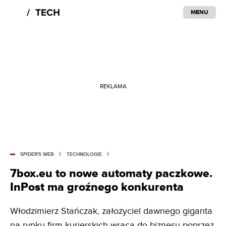
MENU
REKLAMA
SPIDER'S WEB
TECHNOLOGIE
7box.eu to nowe automaty paczkowe.
InPost ma groźnego konkurenta
Włodzimierz Stańczak, założyciel dawnego giganta
na rynku firm kurierskich wraca do biznesu poprzez