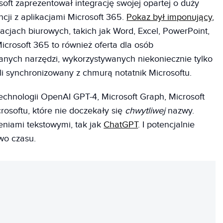
ft zaprezentował integrację swojej opartej o duży
ncji z aplikacjami Microsoft 365.
Pokaz był imponujący
,
acjach biurowych, takich jak Word, Excel, PowerPoint,
crosoft 365 to również oferta dla osób
anych narzędzi, wykorzystywanych niekoniecznie tylko
li synchronizowany z chmurą notatnik Microsoftu.
technologii OpenAI GPT-4, Microsoft Graph, Microsoft
osoftu, które nie doczekały się
chwytliwej
nazwy.
eniami tekstowymi, tak jak
ChatGPT
. I potencjalnie
wo czasu.
REKLAMA