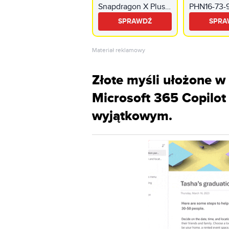
Snapdragon X Plus
PHN16-73-9
16GB RAM 512GB
IPS 180Hz U
SPRAWDŹ
SPRA
SSD Windows 11
275HX 16
Professional
1TB SSD G
RTX5060 D
Materiał reklamowy
Windows 1
Złote myśli ułożone w 
Microsoft 365 Copilot
wyjątkowym.