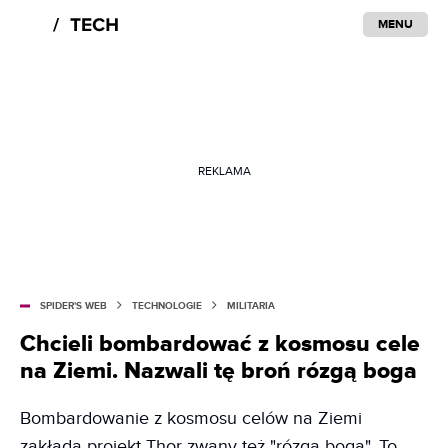
MENU
REKLAMA
SPIDER'S WEB
TECHNOLOGIE
MILITARIA
Chcieli bombardować z kosmosu cele
na Ziemi. Nazwali tę broń rózgą boga
Bombardowanie z kosmosu celów na Ziemi
zakłada projekt Thor zwany też "rózgą boga". To