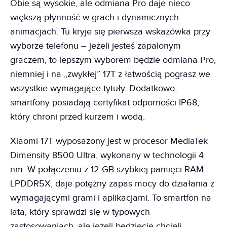
Obie są wysokie, ale odmiana Pro daje nieco
większą płynność w grach i dynamicznych
animacjach. Tu kryje się pierwsza wskazówka przy
wyborze telefonu – jeżeli jesteś zapalonym
graczem, to lepszym wyborem będzie odmiana Pro,
niemniej i na „zwykłej” 17T z łatwością pograsz we
wszystkie wymagające tytuły. Dodatkowo,
smartfony posiadają certyfikat odporności IP68,
który chroni przed kurzem i wodą.
Xiaomi 17T wyposażony jest w procesor MediaTek
Dimensity 8500 Ultra, wykonany w technologii 4
nm. W połączeniu z 12 GB szybkiej pamięci RAM
LPDDR5X, daje potężny zapas mocy do działania z
wymagającymi grami i aplikacjami. To smartfon na
lata, który sprawdzi się w typowych
zastosowaniach, ale jeżeli będziecie chcieli