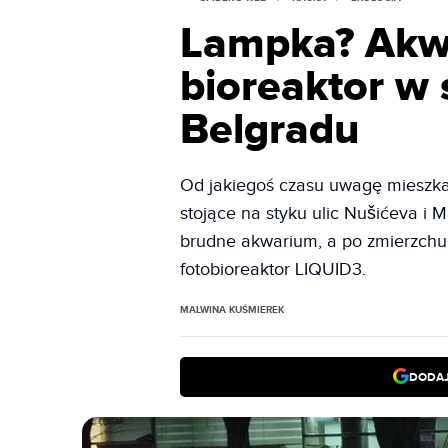
Lampka? Akwa
bioreaktor w
Belgradu
Od jakiegoś czasu uwagę mieszka
stojące na styku ulic Nušićeva i 
brudne akwarium, a po zmierzchu 
fotobioreaktor LIQUID3
.
MALWINA KUŚMIEREK
DODAJ