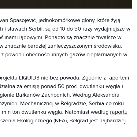
Ivan Spasojević, jednokomórkowe glony, które żyją
h i stawach Serbii, są od 10 do 50 razy wydajniejsze w
ślinami lądowymi. Ponadto są znacznie trwalsze w
w znacznie bardziej zanieczyszczonym środowisku,
ć z powodu obecności innych gazów cieplarnianych w
projektu LIQUID3 nie bez powodu. Zgodnie z
raportem
zialna za emisję ponad 50 proc. dwutlenku węgla i
egionie Bałkanów Zachodnich. Według Aleksandra
nżynierii Mechanicznej w Belgradzie, Serbia co roku
2 mln ton dwutlenku węgla. Natomiast według
raportu
enia Ekologicznego (NEA), Belgrad jest najbardziej
.