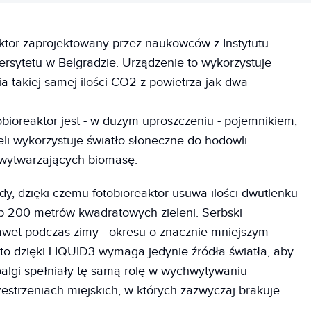
ktor zaprojektowany przez naukowców z Instytutu
rsytetu w Belgradzie. Urządzenie to wykorzystuje
ia takiej samej ilości CO2 z powietrza jak dwa
tobioreaktor jest - w dużym uproszczeniu - pojemnikiem,
li wykorzystuje światło słoneczne do hodowli
 wytwarzających biomasę.
y, dzięki czemu fotobioreaktor usuwa ilości dwutlenku
ub 200 metrów kwadratowych zieleni. Serbski
nawet podczas zimy - okresu o znacznie mniejszym
 to dzięki LIQUID3 wymaga jedynie źródła światła, aby
oalgi spełniały tę samą rolę w wychwytywaniu
estrzeniach miejskich, w których zazwyczaj brakuje