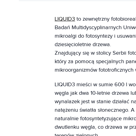
LIQUID3
to zewnętrzny fotobiorea
Badań Multidyscyplinarnych Uniwe
mikroalgi do fotosyntezy i usuwan
dziesięcioletnie drzewa.
Znajdujący się w stolicy Serbii fo
który za pomocą specjalnych pane
mikroorganizmów fototroficznych
LIQUID3 mieści w sumie 600 l wod
węgla jak dwa 10-letnie drzewa l
wynalazek jest w stanie działać 
natężeniu światła słonecznego. A
naturalnie fotosyntetyzujące mikr
dwutlenku węgla, co drzewa w prz
terenów zielonych.