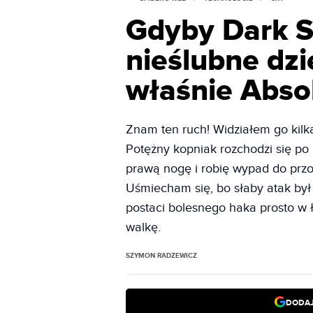
Gdyby Dark S
nieślubne dzi
właśnie Abso
Znam ten ruch! Widziałem go kilka
Potężny kopniak rozchodzi się po
prawą nogę i robię wypad do przod
Uśmiecham się, bo słaby atak był 
postaci bolesnego haka prosto w ł
walkę.
SZYMON RADZEWICZ
DODAJ