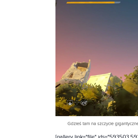
Gdzieś tam na szczycie gigantycznej
[gallery link="file" ids="593503,