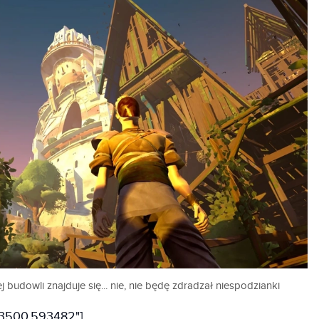
 budowli znajduje się... nie, nie będę zdradzał niespodzianki
593500,593482"]