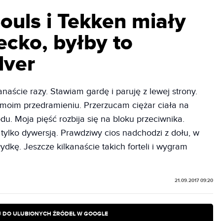
ouls i Tekken miały
ecko, byłby to
lver
naście razy. Stawiam gardę i paruję z lewej strony.
 moim przedramieniu. Przerzucam ciężar ciała na
u. Moja pięść rozbija się na bloku przeciwnika.
tylko dywersją. Prawdziwy cios nadchodzi z dołu, w
ydkę. Jeszcze kilkanaście takich forteli i wygram
21.09.2017 09:20
 DO ULUBIONYCH ŹRÓDEŁ W GOOGLE