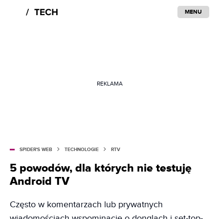
MENU
REKLAMA
SPIDER'S WEB
TECHNOLOGIE
RTV
5 powodów, dla których nie testuję
Android TV
Często w komentarzach lub prywatnych
wiadomościach wspominacie o donglach i set-top-