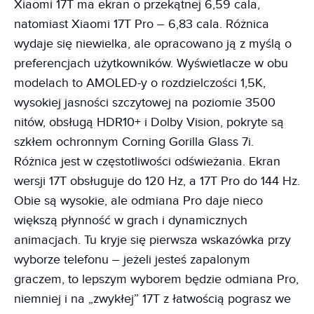
Xiaomi 17T ma ekran o przekątnej 6,59 cala,
natomiast Xiaomi 17T Pro – 6,83 cala. Różnica
wydaje się niewielka, ale opracowano ją z myślą o
preferencjach użytkowników. Wyświetlacze w obu
modelach to AMOLED-y o rozdzielczości 1,5K,
wysokiej jasności szczytowej na poziomie 3500
nitów, obsługą HDR10+ i Dolby Vision, pokryte są
szkłem ochronnym Corning Gorilla Glass 7i.
Różnica jest w częstotliwości odświeżania. Ekran
wersji 17T obsługuje do 120 Hz, a 17T Pro do 144 Hz.
Obie są wysokie, ale odmiana Pro daje nieco
większą płynność w grach i dynamicznych
animacjach. Tu kryje się pierwsza wskazówka przy
wyborze telefonu – jeżeli jesteś zapalonym
graczem, to lepszym wyborem będzie odmiana Pro,
niemniej i na „zwykłej” 17T z łatwością pograsz we