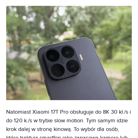
Natomiast Xiaomi 17T Pro obsługuje do 8K 30 kl./s i
do 120 k./s w trybie slow motion. Tym samym idzie
krok dalej w stronę kinową. To wybór dla osób,
które traktują smartfon jako zapasową kamerę lub