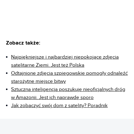
Zobacz także:
Najpiękniejsze i najbardziej niepokojące zdjęcia
satelitarne Ziemi. Jest też Polska
Odtajnione zdjęcia szpiegowskie pomogły odnaleźć
starożytne miejsce bitwy
Sztuczna inteligencja poszukuje nieoficjalnych dróg
w Amazonii. Jest ich naprawdę sporo
Jak zobaczyć swój dom z satelity? Poradnik