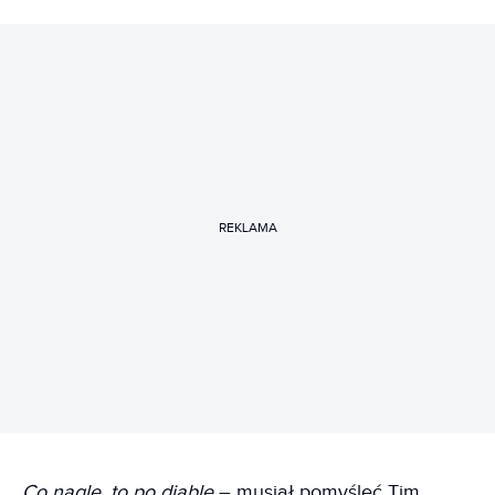
REKLAMA
Co nagle, to po diable
– musiał pomyśleć Tim