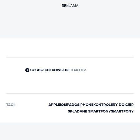
REKLAMA
ŁUKASZ KOTKOWSKI
REDAKTOR
TAGI:
APPLE
IOS
IPADOS
IPHONE
KONTROLERY DO GIER
SKŁADANE SMARTFONY
SMARTFONY