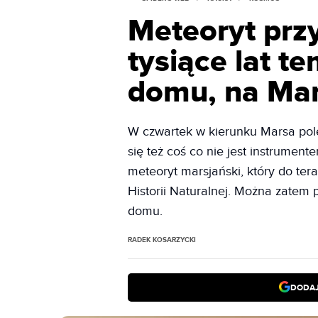
Meteoryt przy
tysiące lat t
domu, na Ma
W czwartek w kierunku Marsa pole
się też coś co nie jest instrume
meteoryt marsjański, który do te
Historii Naturalnej. Można zatem
domu.
RADEK KOSARZYCKI
DODAJ