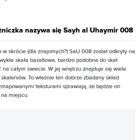
niczka nazywa się Sayh al Uhaymir 008
 w skrócie (dla znajomych?) SaU 008 został odkryty na
zwykła skała bazaltowa, bardzo podobna do skał
a całym świecie. W jej wnętrzu znajduje się wiele
 skaleniów. To właśnie ten dobrze zbadany skład
zmapowanymi teksturami sprawiają, że będzie on
 na miejscu.
REKLAMA