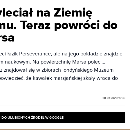
leciał na Ziemię
emu. Teraz powróci do
rsa
ci łazik Perseverance, ale na jego pokładzie znajdzie
ntem naukowym. Na powierzchnię Marsa poleci…
raz znajdował się w zbiorach londyńskiego Muzeum
 powiedzieć, że kawałek marsjańskiej skały wraca do
28.07.2020 19:30
 DO ULUBIONYCH ŹRÓDEŁ W GOOGLE