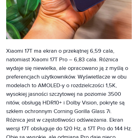
Xiaomi 17T ma ekran o przekątnej 6,59 cala,
natomiast Xiaomi 17T Pro – 6,83 cala. Różnica
wydaje się niewielka, ale opracowano ją z myślą o
preferencjach użytkowników. Wyświetlacze w obu
modelach to AMOLED-y o rozdzielczości 1,5K,
wysokiej jasności szczytowej na poziomie 3500
nitów, obsługą HDR10+ i Dolby Vision, pokryte są
szkłem ochronnym Corning Gorilla Glass 7i.
Różnica jest w częstotliwości odświeżania. Ekran
wersji 17T obsługuje do 120 Hz, a 17T Pro do 144 Hz.
Obie są wysokie, ale odmiana Pro daje nieco