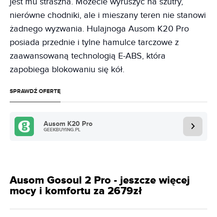
jest mu straszna. Możecie wyruszyć na szutry,
nierówne chodniki, ale i mieszany teren nie stanowi
żadnego wyzwania. Hulajnoga Ausom K20 Pro
posiada przednie i tylne hamulce tarczowe z
zaawansowaną technologią E-ABS, która
zapobiega blokowaniu się kół.
SPRAWDŹ OFERTĘ
Ausom K20 Pro
GEEKBUYING.PL
Ausom Gosoul 2 Pro - jeszcze więcej
mocy i komfortu za 2679zł