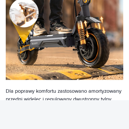
Dla poprawy komfortu zastosowano amortyzowany
przedni widelec i regulowany dwustronny tylny
wahacz ShocFree. Taki układ skutecznie pochłania
wstrząsy i wibracje. Bezdętkowe 10-calowe opony
zapewniają wysoką przyczepność i większą