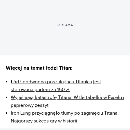
REKLAMA
Więcej na temat łodzi Titan:
Łódź podwodna poszukująca Titanica jest
sterowana padem za 150 zł
Wyjaśniają katastrofę Titana. W tle tabelka w Excelu i
papierowy zeszyt
Iron Lung przyciągnęło tłumy po zaginięciu Titana.
Najgorszy sukces gry w historii