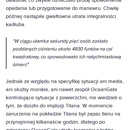
balastów, co zwykle oznaczało próbę spowolnienia
opadania lub przygotowanie do manewru. Chwilę
później nastąpiła gwałtowna utrata integralności
kadłuba.
"W ciągu ułamka sekundy pięć osób zostało
poddanych ciśnieniu około 4930 funtów na cal
kwadratowy, co spowodowało ich natychmiastową
śmierć"
Jednak ze względu na specyfikę sytuacji ani media,
ani służby morskie, ani nawet zespół OceanGate
kontrolujące sytuacje z powierzchni, nie wiedzieli o
tym, że doszło do implozji Titana. W momencie
zanurzenia na pokładzie Titana był zapas tlenu na
przynajmniej kilkanaście godzin, dlatego po