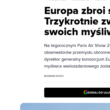
Europa zbroi 
Trzykrotnie z
swoich myśl
Na tegorocznym Paris Air Show 2
obserwatorów przemysłu obronnego
dyrektor generalny konsorcjum Eur
myśliwca wielozadaniowego zosta
BOGDAN STECH
DODAJ DO ULU