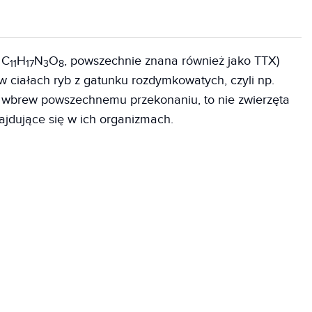
 C
H
N
O
, powszechnie znana również jako TTX)
11
17
3
8
 ciałach ryb z gatunku rozdymkowatych, czyli np.
k wbrew powszechnemu przekonaniu, to nie zwierzęta
najdujące się w ich organizmach.