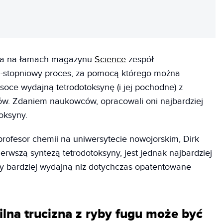
REKLAMA
pca na łamach magazynu
Science
zespół
-stopniowy proces, za pomocą którego można
soce wydajną tetrodotoksynę (i jej pochodne) z
ów. Zdaniem naukowców, opracowali oni najbardziej
oksyny.
profesor chemii na uniwersytecie nowojorskim, Dirk
ierwszą syntezą tetrodotoksyny, jest jednak najbardziej
zy bardziej wydajną niż dotychczas opatentowane
ilna trucizna z ryby fugu może być