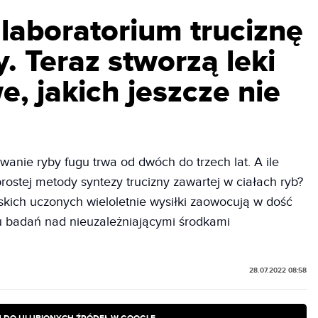
laboratorium truciznę
y. Teraz stworzą leki
, jakich jeszcze nie
wanie ryby fugu trwa od dwóch do trzech lat. A ile
stej metody syntezy trucizny zawartej w ciałach ryb?
kich uczonych wieloletnie wysiłki zaowocują w dość
u badań nad nieuzależniającymi środkami
28.07.2022 08:58