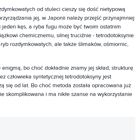
zdymkowatych od stuleci cieszy się dość nietypową
zyrządzania jej, w Japonii należy przejść przynajmniej
 i jeden kęs, a ryba fugu może być twoim ostatnim
iązkowi chemicznemu, silnej truciźnie - tetrodotoksynie
y ryb rozdymkowatych, ale także ślimaków, ośmiornic,
enigmą, bo choć dokładnie znamy jej skład, strukturę
ez człowieka syntetycznej tetrodotoksyny jest
ą się od lat. Bo choć metoda została opracowana już
ywnie skomplikowana i ma nikłe szanse na wykorzystanie