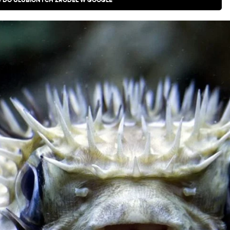
 DO ULUBIONYCH ŹRÓDEŁ W GOOGLE