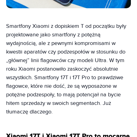
Smartfony Xiaomi z dopiskiem T od początku były
projektowane jako smartfony z potężną
wydajnością, ale z pewnymi kompromisami w
kwestii aparatów czy podzespołów w stosunku do
„głównej” linii flagowców czy modeli Ultra. W tym
roku Xiaomi postanowiło zaskoczyć absolutnie
wszystkich. Smartfony 17T i 17T Pro to prawdziwe
flagowce, które nie dość, że są wyposażone w
potężne podzespoły, to mają potencjał na bycie
hitem sprzedaży w swoich segmentach. Już
tłumaczę dlaczego.
Xiaomi 17T i Xiaomi 17T Pro to mocarne