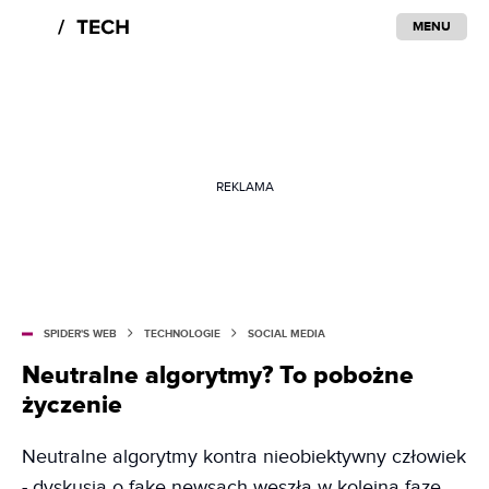
MENU
REKLAMA
SPIDER'S WEB
TECHNOLOGIE
SOCIAL MEDIA
Neutralne algorytmy? To pobożne
życzenie
Neutralne algorytmy kontra nieobiektywny człowiek
- dyskusja o fake newsach weszła w kolejną fazę.