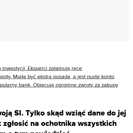
REKLAMA
 inwestycji. Eksperci załamują ręce
opoty. Miała być ekstra posada, a jest puste konto
opularny bank. Obiecują ogromne zwroty za zakupy
oją SI. Tylko skąd wziąć dane do jej
k zgłosić na ochotnika wszystkich