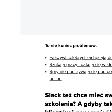
To nie koniec problemów:
Fałszywi celebryci zachęcają do
Szukają pracy i pakują się w kł
Sprytnie podszywają się pod p
online
Slack też chce mieć sw
szkolenia? A gdyby ta