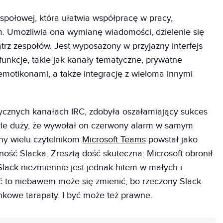
społowej, która ułatwia współpracę w pracy,
m. Umożliwia ona wymianę wiadomości, dzielenie się
trz zespołów. Jest wyposażony w przyjazny interfejs
funkcje, takie jak kanały tematyczne, prywatne
motikonami, a także integrację z wieloma innymi
ycznych kanałach IRC, zdobyła oszałamiający sukces
tyle duży, że wywołał on czerwony alarm w samym
ny wielu czytelnikom
Microsoft Teams
powstał jako
ość Slacka. Zresztą dość skuteczna: Microsoft obronił
Slack niezmiennie jest jednak hitem w małych i
ć to niebawem może się zmienić, bo rzeczony Slack
kowe tarapaty. I być może też prawne.