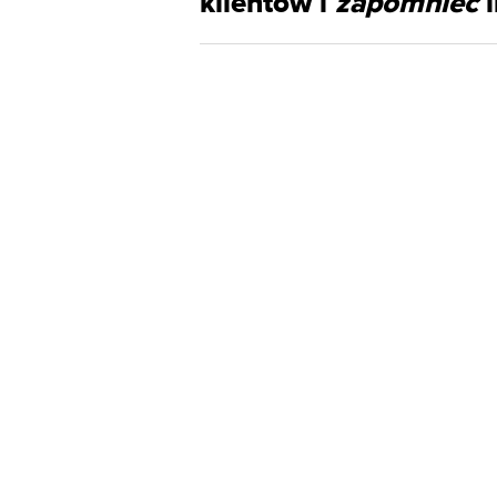
klientów i
zapomnieć
i