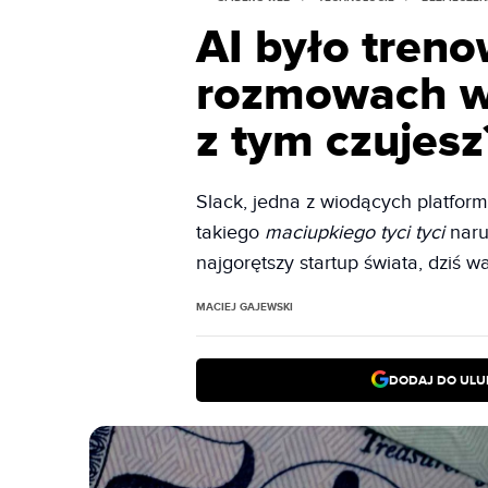
AI było tren
rozmowach w t
z tym czujesz
Slack, jedna z wiodących platfor
takiego
maciupkiego tyci tyci
naru
najgorętszy startup świata, dziś 
MACIEJ GAJEWSKI
DODAJ DO ULU