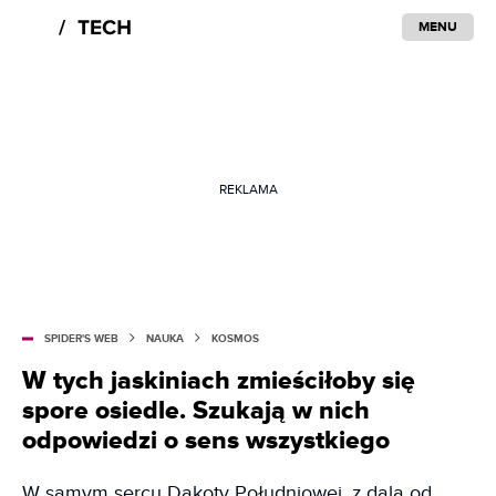
MENU
REKLAMA
SPIDER'S WEB
NAUKA
KOSMOS
W tych jaskiniach zmieściłoby się
spore osiedle. Szukają w nich
odpowiedzi o sens wszystkiego
W samym sercu Dakoty Południowej, z dala od