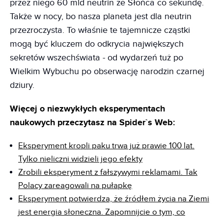
przez niego 60 mld neutrin ze Słońca co sekundę.
Także w nocy, bo nasza planeta jest dla neutrin
przezroczysta. To właśnie te tajemnicze cząstki
mogą być kluczem do odkrycia największych
sekretów wszechświata - od wydarzeń tuż po
Wielkim Wybuchu po obserwację narodzin czarnej
dziury.
Więcej o niezwykłych eksperymentach
naukowych przeczytasz na Spider`s Web:
Eksperyment kropli paku trwa już prawie 100 lat.
Tylko nieliczni widzieli jego efekty
Zrobili eksperyment z fałszywymi reklamami. Tak
Polacy zareagowali na pułapkę
Eksperyment potwierdza, że źródłem życia na Ziemi
jest energia słoneczna. Zapomnijcie o tym, co