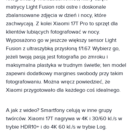
matrycy Light Fusion robi ostre i doskonale
zbalansowane zdjęcia w dzień i nocy, które
zachwycają. Z kolei Xiaomi 17T Pro to sprzęt dla
klientów lubiących fotografować w nocy.
Wyposażono go w jeszcze większy sensor Light
Fusion z ultraszybką przysłoną f/1.67. Wybierz go,
jeżeli twoją pasją jest fotografia po zmroku i
maksymalna plastyka w trudnym świetle; ten model
zapewni dodatkowy margines swobody przy takim
fotografowaniu. Można wręcz powiedzieć, że
Xiaomi przygotowało dla każdego coś idealnego.
A jak z wideo? Smartfony celują w inne grupy
twórców. Xiaomi 17T nagrywa w 4K i 30/60 kl./s w
trybie HDR10+ i do 4K 60 kl./s w trybie Log.