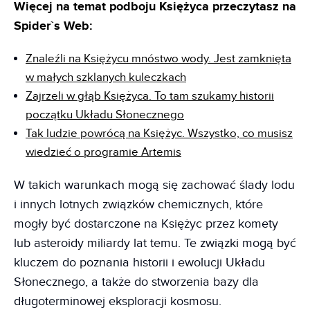
Więcej na temat podboju Księżyca przeczytasz na
Spider`s Web:
Znaleźli na Księżycu mnóstwo wody. Jest zamknięta
w małych szklanych kuleczkach
Zajrzeli w głąb Księżyca. To tam szukamy historii
początku Układu Słonecznego
Tak ludzie powrócą na Księżyc. Wszystko, co musisz
wiedzieć o programie Artemis
W takich warunkach mogą się zachować ślady lodu
i innych lotnych związków chemicznych, które
mogły być dostarczone na Księżyc przez komety
lub asteroidy miliardy lat temu. Te związki mogą być
kluczem do poznania historii i ewolucji Układu
Słonecznego, a także do stworzenia bazy dla
długoterminowej eksploracji kosmosu.