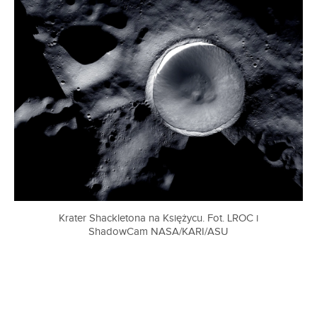
Krater Shackletona na Księżycu. Fot. LROC i
ShadowCam NASA/KARI/ASU