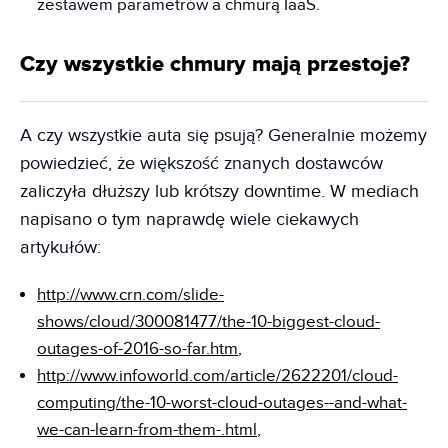
zestawem parametrów a chmurą IaaS.
Czy wszystkie chmury mają przestoje?
A czy wszystkie auta się psują? Generalnie możemy
powiedzieć, że większość znanych dostawców
zaliczyła dłuższy lub krótszy downtime. W mediach
napisano o tym naprawdę wiele ciekawych
artykułów:
http://www.crn.com/slide-
shows/cloud/300081477/the-10-biggest-cloud-
outages-of-2016-so-far.htm
,
http://www.infoworld.com/article/2622201/cloud-
computing/the-10-worst-cloud-outages--and-what-
we-can-learn-from-them-.html
,