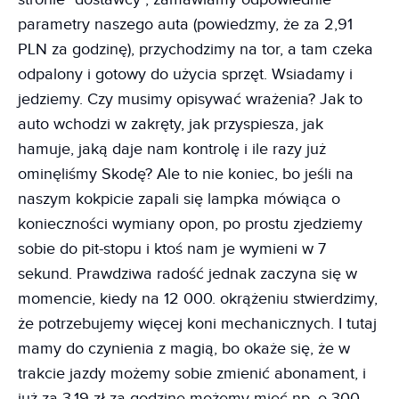
parametry naszego auta (powiedzmy, że za 2,91
PLN za godzinę), przychodzimy na tor, a tam czeka
odpalony i gotowy do użycia sprzęt. Wsiadamy i
jedziemy. Czy musimy opisywać wrażenia? Jak to
auto wchodzi w zakręty, jak przyspiesza, jak
hamuje, jaką daje nam kontrolę i ile razy już
ominęliśmy Skodę? Ale to nie koniec, bo jeśli na
naszym kokpicie zapali się lampka mówiąca o
konieczności wymiany opon, po prostu zjedziemy
sobie do pit-stopu i ktoś nam je wymieni w 7
sekund. Prawdziwa radość jednak zaczyna się w
momencie, kiedy na 12 000. okrążeniu stwierdzimy,
że potrzebujemy więcej koni mechanicznych. I tutaj
mamy do czynienia z magią, bo okaże się, że w
trakcie jazdy możemy sobie zmienić abonament, i
już za 3,19 zł za godzinę możemy mieć np. o 300