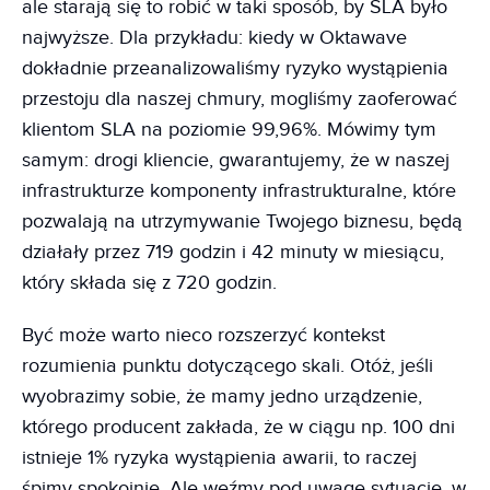
ale starają się to robić w taki sposób, by SLA było
najwyższe. Dla przykładu: kiedy w Oktawave
dokładnie przeanalizowaliśmy ryzyko wystąpienia
przestoju dla naszej chmury, mogliśmy zaoferować
klientom SLA na poziomie 99,96%. Mówimy tym
samym: drogi kliencie, gwarantujemy, że w naszej
infrastrukturze komponenty infrastrukturalne, które
pozwalają na utrzymywanie Twojego biznesu, będą
działały przez 719 godzin i 42 minuty w miesiącu,
który składa się z 720 godzin.
Być może warto nieco rozszerzyć kontekst
rozumienia punktu dotyczącego skali. Otóż, jeśli
wyobrazimy sobie, że mamy jedno urządzenie,
którego producent zakłada, że w ciągu np. 100 dni
istnieje 1% ryzyka wystąpienia awarii, to raczej
śpimy spokojnie. Ale weźmy pod uwagę sytuację, w