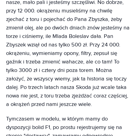
nasze, mało pali i jesteśmy szczęśliwi. No dobrze,
przy 12 000. okrążeniu musieliśmy na chwilę
zjechać z toru i pojechać do Pana Zbyszka, żeby
zmienił olej, ale po dwóch dniach znów jesteśmy na
torze i ciśniemy, ile Mlada Boleslav dała. Pan
Zbyszek wziął od nas tylko 500 zł. Przy 24 000.
okrążeniu, wymieniamy opony, filtry, zepsuł się
gaźnik i trzeba zmienić wahacze, ale co tam! To
tylko 3000 zł i cztery dni poza torem. Można
założyć, że wszyscy wiemy, jak ta historia się toczy
dalej. Po trzech latach nasza Skoda już wcale taka
nowa nie jest, z toru trzeba zjeżdżać coraz częściej,
a okrążeń przed nami jeszcze wiele.
Tymczasem w modelu, w którym mamy do
dyspozycji bolid F1, po prostu rejestrujemy się na
stronie "dostawcy", zamawiamy odpowiednie