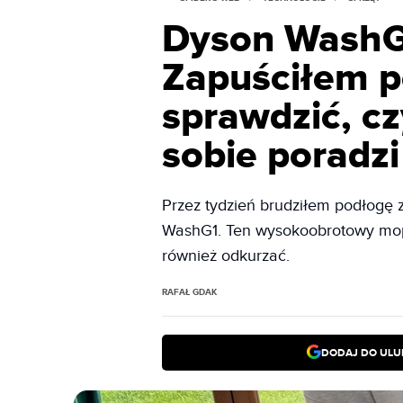
Dyson WashG1
Zapuściłem p
sprawdzić, cz
sobie poradzi
Przez tydzień brudziłem podłogę z
WashG1. Ten wysokoobrotowy mop e
również odkurzać.
RAFAŁ GDAK
DODAJ DO ULU