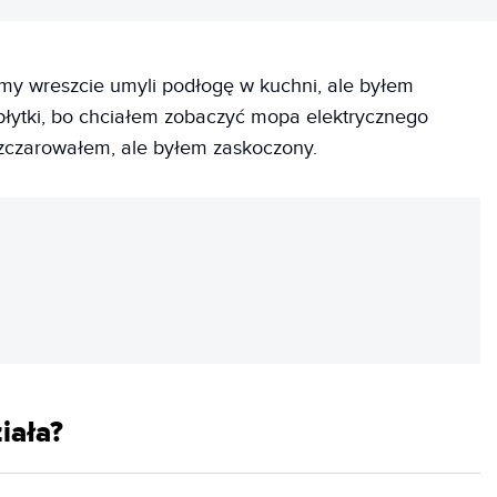
śmy wreszcie umyli podłogę w kuchni, ale byłem
płytki, bo chciałem zobaczyć mopa elektrycznego
rozczarowałem, ale byłem zaskoczony.
REKLAMA
iała?