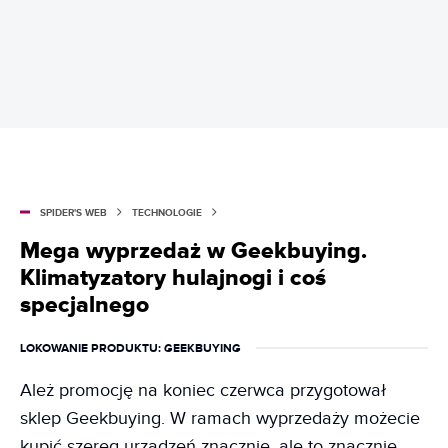
SPIDER'S WEB
TECHNOLOGIE
Mega wyprzedaż w Geekbuying.
Klimatyzatory hulajnogi i coś
specjalnego
LOKOWANIE PRODUKTU
: GEEKBUYING
Ależ promocję na koniec czerwca przygotował
sklep Geekbuying. W ramach wyprzedaży możecie
kupić szereg urządzeń znacznie, ale to znacznie