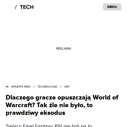
MENU
REKLAMA
SPIDER'S WEB
TECHNOLOGIE
GRY
Dlaczego gracze opuszczają World of
Warcraft? Tak źle nie było, to
prawdziwy eksodus
Twórcy Final Fantasy XIV nie byli na to