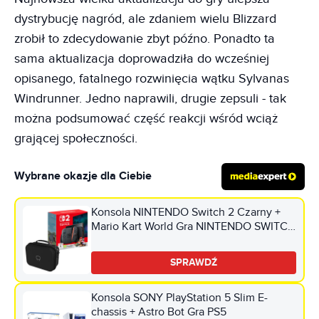
dystrybucję nagród, ale zdaniem wielu Blizzard
zrobił to zdecydowanie zbyt późno. Ponadto ta
sama aktualizacja doprowadziła do wcześniej
opisanego, fatalnego rozwinięcia wątku Sylvanas
Windrunner. Jedno naprawili, drugie zepsuli - tak
można podsumować część reakcji wśród wciąż
grającej społeczności.
Wybrane okazje dla Ciebie
Konsola NINTENDO Switch 2 Czarny +
Mario Kart World Gra NINTENDO SWITCH
2 + Torba VENOM VS4935 do Nintendo
Switch/Switch 2/Switch Oled Czarny
SPRAWDŹ
Konsola SONY PlayStation 5 Slim E-
chassis + Astro Bot Gra PS5