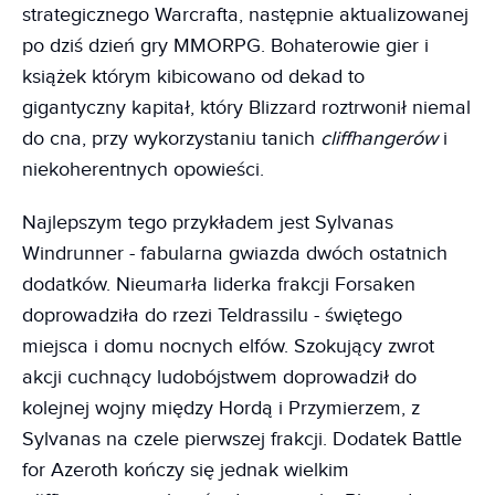
strategicznego Warcrafta, następnie aktualizowanej
po dziś dzień gry MMORPG. Bohaterowie gier i
książek którym kibicowano od dekad to
gigantyczny kapitał, który Blizzard roztrwonił niemal
do cna, przy wykorzystaniu tanich
cliffhangerów
i
niekoherentnych opowieści.
Najlepszym tego przykładem jest Sylvanas
Windrunner - fabularna gwiazda dwóch ostatnich
dodatków. Nieumarła liderka frakcji Forsaken
doprowadziła do rzezi Teldrassilu - świętego
miejsca i domu nocnych elfów. Szokujący zwrot
akcji cuchnący ludobójstwem doprowadził do
kolejnej wojny między Hordą i Przymierzem, z
Sylvanas na czele pierwszej frakcji. Dodatek Battle
for Azeroth kończy się jednak wielkim