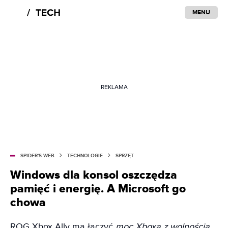
MENU
REKLAMA
SPIDER'S WEB
TECHNOLOGIE
SPRZĘT
Windows dla konsol oszczędza
pamięć i energię. A Microsoft go
chowa
ROG Xbox Ally ma łączyć
moc Xboxa z wolnością