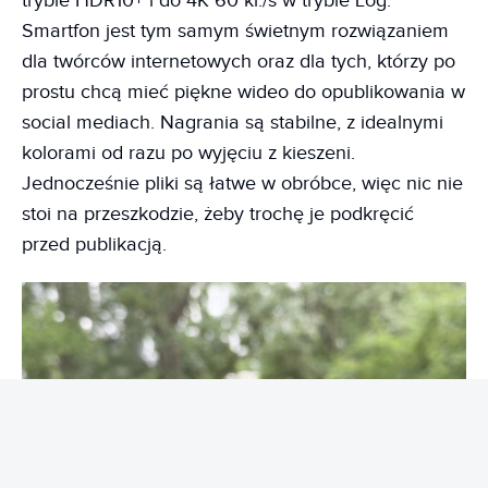
trybie HDR10+ i do 4K 60 kl./s w trybie Log.
Smartfon jest tym samym świetnym rozwiązaniem
dla twórców internetowych oraz dla tych, którzy po
prostu chcą mieć piękne wideo do opublikowania w
social mediach. Nagrania są stabilne, z idealnymi
kolorami od razu po wyjęciu z kieszeni.
Jednocześnie pliki są łatwe w obróbce, więc nic nie
stoi na przeszkodzie, żeby trochę je podkręcić
przed publikacją.