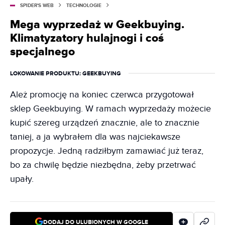
SPIDER'S WEB
TECHNOLOGIE
Mega wyprzedaż w Geekbuying.
Klimatyzatory hulajnogi i coś
specjalnego
LOKOWANIE PRODUKTU
: GEEKBUYING
Ależ promocję na koniec czerwca przygotował
sklep Geekbuying. W ramach wyprzedaży możecie
kupić szereg urządzeń znacznie, ale to znacznie
taniej, a ja wybrałem dla was najciekawsze
propozycje. Jedną radziłbym zamawiać już teraz,
bo za chwilę będzie niezbędna, żeby przetrwać
upały.
DODAJ DO ULUBIONYCH W GOOGLE