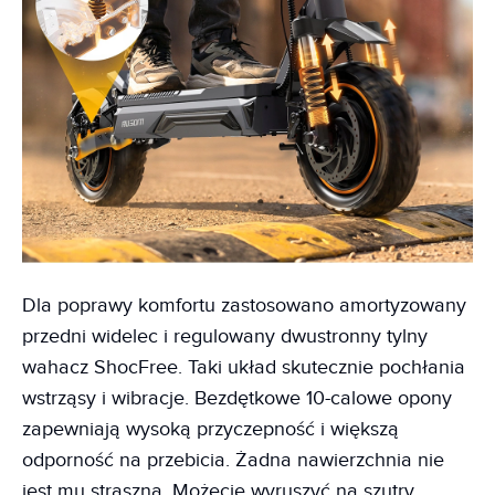
Dla poprawy komfortu zastosowano amortyzowany
przedni widelec i regulowany dwustronny tylny
wahacz ShocFree. Taki układ skutecznie pochłania
wstrząsy i wibracje. Bezdętkowe 10-calowe opony
zapewniają wysoką przyczepność i większą
odporność na przebicia. Żadna nawierzchnia nie
jest mu straszna. Możecie wyruszyć na szutry,