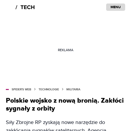
MENU
REKLAMA
SPIDER'S WEB
TECHNOLOGIE
MILITARIA
Polskie wojsko z nową bronią. Zakłóci
sygnały z orbity
Siły Zbrojne RP zyskają nowe narzędzie do
zakłócania sygnałów satelitarnych. Agencja