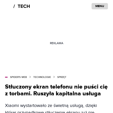
MENU
REKLAMA
SPIDER'S WEB
TECHNOLOGIE
SPRZĘT
Stłuczony ekran telefonu nie puści cię
z torbami. Ruszyła kapitalna usługa
Xiaomi wystartowało ze świetną usługą, dzięki
której przypadkowe stłuczenie ekranu już nie