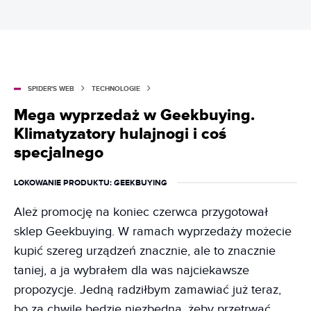
SPIDER'S WEB
TECHNOLOGIE
Mega wyprzedaż w Geekbuying.
Klimatyzatory hulajnogi i coś
specjalnego
LOKOWANIE PRODUKTU
: GEEKBUYING
Ależ promocję na koniec czerwca przygotował
sklep Geekbuying. W ramach wyprzedaży możecie
kupić szereg urządzeń znacznie, ale to znacznie
taniej, a ja wybrałem dla was najciekawsze
propozycje. Jedną radziłbym zamawiać już teraz,
bo za chwilę będzie niezbędna, żeby przetrwać