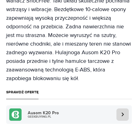
wahacz ShocFree. Taki układ skutecznie pochłania
wstrząsy i wibracje. Bezdętkowe 10-calowe opony
zapewniają wysoką przyczepność i większą
odporność na przebicia. Żadna nawierzchnia nie
jest mu straszna. Możecie wyruszyć na szutry,
nierówne chodniki, ale i mieszany teren nie stanowi
żadnego wyzwania. Hulajnoga Ausom K20 Pro
posiada przednie i tylne hamulce tarczowe z
zaawansowaną technologią E-ABS, która
zapobiega blokowaniu się kół.
SPRAWDŹ OFERTĘ
Ausom K20 Pro
GEEKBUYING.PL