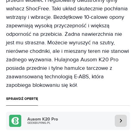
przedni widelec i regulowany dwustronny tylny
wahacz ShocFree. Taki układ skutecznie pochłania
wstrząsy i wibracje. Bezdętkowe 10-calowe opony
zapewniają wysoką przyczepność i większą
odporność na przebicia. Żadna nawierzchnia nie
jest mu straszna. Możecie wyruszyć na szutry,
nierówne chodniki, ale i mieszany teren nie stanowi
żadnego wyzwania. Hulajnoga Ausom K20 Pro
posiada przednie i tylne hamulce tarczowe z
zaawansowaną technologią E-ABS, która
zapobiega blokowaniu się kół.
SPRAWDŹ OFERTĘ
Ausom K20 Pro
GEEKBUYING.PL