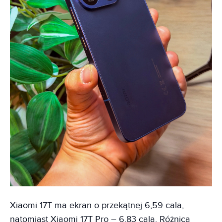
Xiaomi 17T ma ekran o przekątnej 6,59 cala,
natomiast Xiaomi 17T Pro – 6,83 cala. Różnica