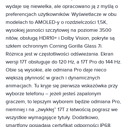
wydaje się niewielka, ale opracowano ją z myślą o
preferencjach użytkowników. Wyświetlacze w obu
modelach to AMOLED-y o rozdzielczości 1,5K,
wysokiej jasności szczytowej na poziomie 3500
nitów, obsługą HDR10+ i Dolby Vision, pokryte są
szkłem ochronnym Corning Gorilla Glass 7i.
Różnica jest w częstotliwości odświeżania. Ekran
wersji 17T obsługuje do 120 Hz, a 17T Pro do 144 Hz.
Obie są wysokie, ale odmiana Pro daje nieco
większą płynność w grach i dynamicznych
animacjach. Tu kryje się pierwsza wskazówka przy
wyborze telefonu – jeżeli jesteś zapalonym
graczem, to lepszym wyborem będzie odmiana Pro,
niemniej i na „zwykłej” 17T z łatwością pograsz we
wszystkie wymagające tytuły. Dodatkowo,
smartfony posiadają certyfikat odporności IP68,