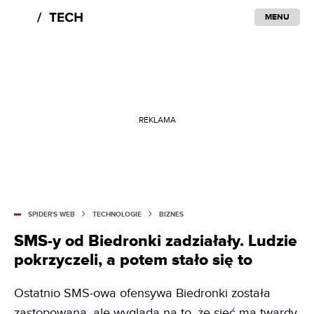
MENU
REKLAMA
SPIDER'S WEB
TECHNOLOGIE
BIZNES
SMS-y od Biedronki zadziałały. Ludzie
pokrzyczeli, a potem stało się to
Ostatnio SMS-owa ofensywa Biedronki została
zastopowana, ale wygląda na to, że sieć ma twardy