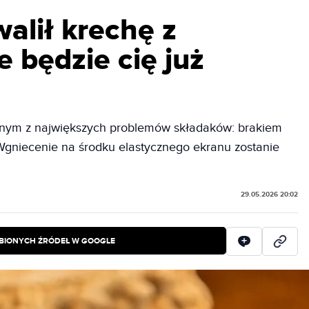
lił krechę z
e będzie cię już
dnym z największych problemów składaków: brakiem
 Wgniecenie na środku elastycznego ekranu zostanie
29.05.2026 20:02
BIONYCH ŹRÓDEŁ W GOOGLE