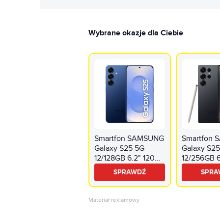
Wybrane okazje dla Ciebie
Smartfon SAMSUNG
Smartfon
Galaxy S25 5G
Galaxy S25
12/128GB 6.2" 120Hz
12/256GB 6
Granatowy SM-S931
120Hz Tyt
SPRAWDŹ
SPRA
Czarny Plu
S938
Materiał reklamowy