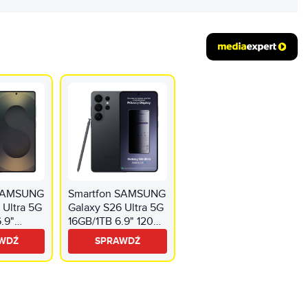
 SAMSUNG
Smartfon SAMSUNG
 Ultra 5G
Galaxy S26 Ultra 5G
.9"
16GB/1TB 6.9" 120Hz
anowy
Czarny SM-S948
WDŹ
SPRAWDŹ
s SM-