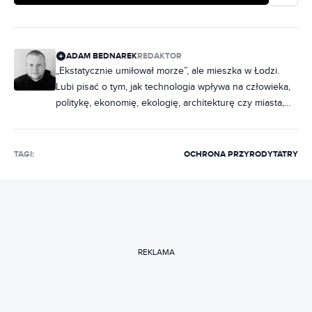
ADAM BEDNAREK
REDAKTOR
„Ekstatycznie umiłował morze”, ale mieszka w Łodzi.
Lubi pisać o tym, jak technologia wpływa na człowieka,
politykę, ekonomię, ekologię, architekturę czy miasta,
zastanawiając się przy tym, czy dzięki niej możemy żyć
jeśli nie lepiej, to chociaż inaczej. Gra też na Nintendo
Switch, a zamiast Xboksa i PlayStation woli Stadię i
TAGI:
OCHRONA PRZYRODY
TATRY
GeForce Now, bo granie w chmurze to przyszłość.
REKLAMA