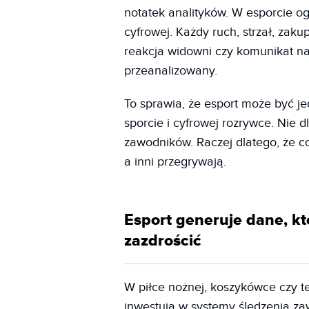
notatek analityków. W esporcie o
cyfrowej. Każdy ruch, strzał, zaku
reakcja widowni czy komunikat na
przeanalizowany.
To sprawia, że esport może być j
sporcie i cyfrowej rozrywce. Nie d
zawodników. Raczej dlatego, że co
a inni przegrywają.
Esport generuje dane, k
zazdrościć
W piłce nożnej, koszykówce czy te
inwestują w systemy śledzenia za