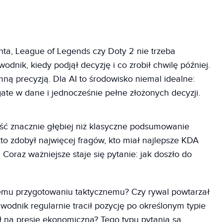
nta, League of Legends czy Doty 2 nie trzeba
dnik, kiedy podjął decyzję i co zrobił chwilę później.
mną precyzją. Dla AI to środowisko niemal idealne:
te w dane i jednocześnie pełne złożonych decyzji.
ść znacznie głębiej niż klasyczne podsumowanie
 kto zdobył najwięcej fragów, kto miał najlepsze KDA
Coraz ważniejsze staje się pytanie: jak doszło do
zemu przygotowaniu taktycznemu? Czy rywal powtarzał
odnik regularnie tracił pozycję po określonym typie
ł na presję ekonomiczną? Tego typu pytania są