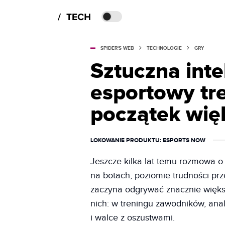
SPIDER'S WEB
TECHNOLOGIE
GRY
Sztuczna inte
esportowy tr
początek wię
LOKOWANIE PRODUKTU
: ESPORTS NOW
Jeszcze kilka lat temu rozmowa o s
na botach, poziomie trudności pr
zaczyna odgrywać znacznie większ
nich: w treningu zawodników, anali
i walce z oszustwami.