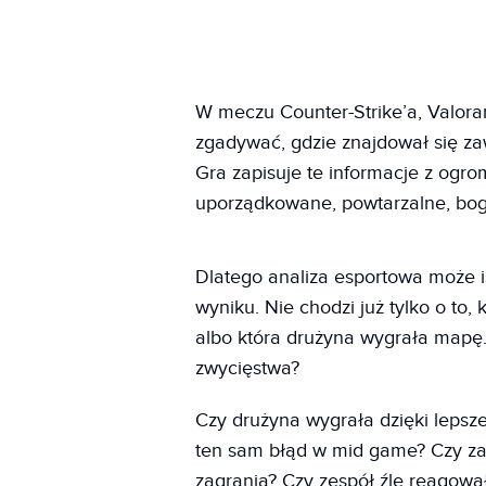
W meczu Counter-Strike’a, Valora
zgadywać, gdzie znajdował się zawo
Gra zapisuje te informacje z ogro
uporządkowane, powtarzalne, boga
Dlatego analiza esportowa może i
wyniku. Nie chodzi już tylko o to,
albo która drużyna wygrała mapę. 
zwycięstwa?
Czy drużyna wygrała dzięki leps
ten sam błąd w mid game? Czy zaw
zagrania? Czy zespół źle reagowa