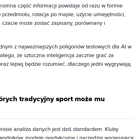
gromna część informacji powstaje od razu w formie
p przedmiotu, rotacja po mapie, użycie umiejętności,
 czacie może zostać zapisany, porównany i
ednym z najważniejszych poligonów testowych dla AI w
latego, że sztuczna inteligencja zacznie grać za
raz lepiej będzie rozumieć, dlaczego jedni wygrywają,
tórych tradycyjny sport może mu
nisie analiza danych jest dziś standardem. Kluby
wodników, modele predykcyjne i narzędzia wspierające