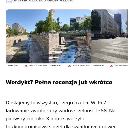
GALERIA:
6 ZDJĘĆ
GALERIA ZDJĘĆ
Werdykt? Pełna recenzja już wkrótce
Dostajemy tu wszystko, czego trzeba: Wi-Fi 7,
ładowanie zwrotne czy wodoszczelność IP68. Na
pierwszy rzut oka Xiaomi stworzyło
bezkompromisowy sprzęt dla świadomych power