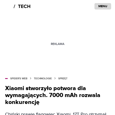
MENU
REKLAMA
SPIDER'S WEB
TECHNOLOGIE
SPRZĘT
Xiaomi stworzyło potwora dla
wymagających. 7000 mAh rozwala
konkurencję
Chiński prawie flagowiec Xiaomi, 17T Pro otrzymał