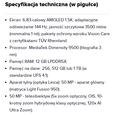
Specyfikacja techniczna (w pigułce)
Ekran: 6,83-calowy AMOLED 1.5K; adaptacyjne
odświeżanie 144 Hz; jasność szczytowa 3500 nitów
(minimalna 1 nit); pakiety ochrony wzroku Vision Care
z certyfikatami TÜV Rheinland.
Procesor: MediaTek Dimensity 9500 (litografia 3
nm).
Pamięć RAM: 12 GB LPDDR5X.
Pamięć na dane: 256, 512 GB lub 1 TB (w
standardzie UFS 4.1).
Aparat tylny (optyka Leica): 50 MP - aparat główny
(matryca Light Fusion 950).
50 MP - teleobiektyw (5x zoom optyczny, OIS, 10-
krotny zoom hybrydowy klasy optycznej, 120x AI
Ultra Zoom).