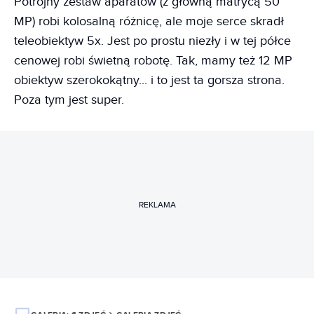
Potrójny zestaw aparatów (z główną matrycą 50
MP) robi kolosalną różnicę, ale moje serce skradł
teleobiektyw 5x. Jest po prostu niezły i w tej półce
cenowej robi świetną robotę. Tak, mamy też 12 MP
obiektyw szerokokątny... i to jest ta gorsza strona.
Poza tym jest super.
REKLAMA