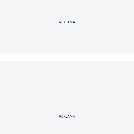
smartwatchy, oprogramowania i sztucznej inteligencji.
Prywatnie miłośniczka psów, gotowania i literatury faktu.
REKLAMA
REKLAMA