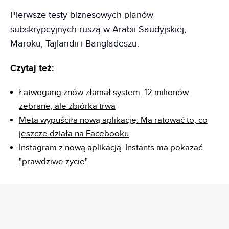
Pierwsze testy biznesowych planów
subskrypcyjnych ruszą w Arabii Saudyjskiej,
Maroku, Tajlandii i Bangladeszu.
Czytaj też:
Łatwogang znów złamał system. 12 milionów
zebrane, ale zbiórka trwa
Meta wypuściła nową aplikację. Ma ratować to, co
jeszcze działa na Facebooku
Instagram z nową aplikacją. Instants ma pokazać
"prawdziwe życie"