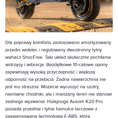
Dla poprawy komfortu zastosowano amortyzowany
przedni widelec i regulowany dwustronny tylny
wahacz ShocFree. Taki układ skutecznie pochłania
wstrząsy i wibracje. Bezdętkowe 10-calowe opony
zapewniają wysoką przyczepność i większą
odporność na przebicia. Żadna nawierzchnia nie
jest mu straszna. Możecie wyruszyć na szutry,
nierówne chodniki, ale i mieszany teren nie stanowi
żadnego wyzwania. Hulajnoga Ausom K20 Pro
posiada przednie i tylne hamulce tarczowe z
zaawansowaną technologią E-ABS, która