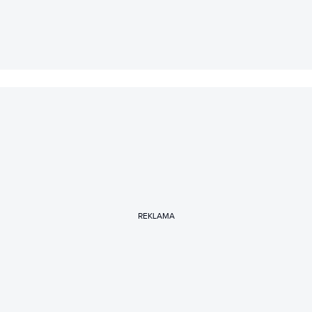
Zanim dołączył do zespołu Spider’s Web przez lata
współtworzył CHIP.pl i Magazyn CHIP.
REKLAMA