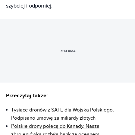
szybciej i odporniej.
REKLAMA
Przeczytaj także:
Tysiące dronów z SAFE dla Wojska Polskiego.
Podpisano umowę za miliardy złotych
Polskie drony polecą do Kanady. Nasza
zbrojeniówka rozbiła bank za oceanem