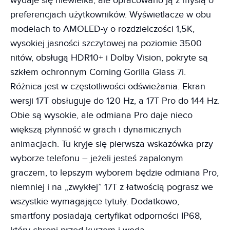
wydaje się niewielka, ale opracowano ją z myślą o
preferencjach użytkowników. Wyświetlacze w obu
modelach to AMOLED-y o rozdzielczości 1,5K,
wysokiej jasności szczytowej na poziomie 3500
nitów, obsługą HDR10+ i Dolby Vision, pokryte są
szkłem ochronnym Corning Gorilla Glass 7i.
Różnica jest w częstotliwości odświeżania. Ekran
wersji 17T obsługuje do 120 Hz, a 17T Pro do 144 Hz.
Obie są wysokie, ale odmiana Pro daje nieco
większą płynność w grach i dynamicznych
animacjach. Tu kryje się pierwsza wskazówka przy
wyborze telefonu – jeżeli jesteś zapalonym
graczem, to lepszym wyborem będzie odmiana Pro,
niemniej i na „zwykłej” 17T z łatwością pograsz we
wszystkie wymagające tytuły. Dodatkowo,
smartfony posiadają certyfikat odporności IP68,