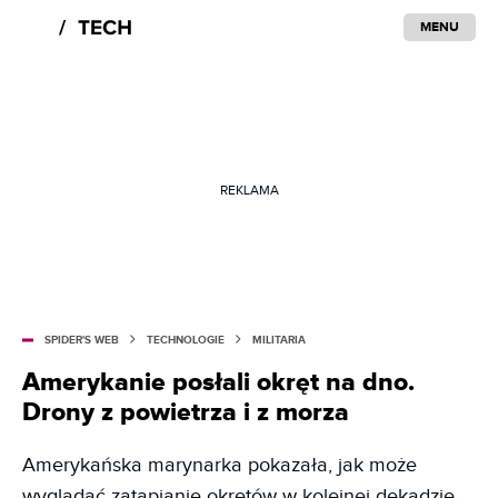
MENU
REKLAMA
SPIDER'S WEB
TECHNOLOGIE
MILITARIA
Amerykanie posłali okręt na dno.
Drony z powietrza i z morza
Amerykańska marynarka pokazała, jak może
wyglądać zatapianie okrętów w kolejnej dekadzie.