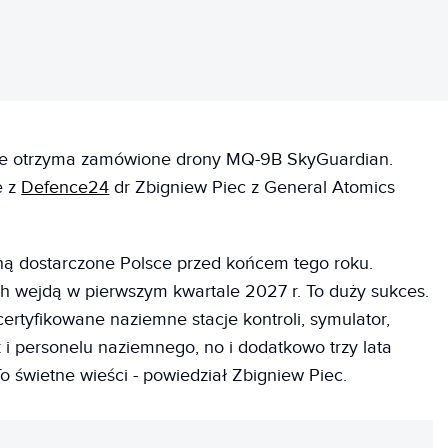
kie otrzyma zamówione drony MQ-9B SkyGuardian.
e z
Defence24
dr Zbigniew Piec z General Atomics
ą dostarczone Polsce przed końcem tego roku.
h wejdą w pierwszym kwartale 2027 r. To duży sukces.
ertyfikowane naziemne stacje kontroli, symulator,
k i personelu naziemnego, no i dodatkowo trzy lata
To świetne wieści - powiedział Zbigniew Piec.