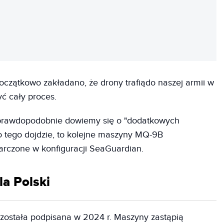
REKLAMA
czątkowo zakładano, że drony trafiądo naszej armii w
yć cały proces.
 prawdopodobnie dowiemy się o "dodatkowych
do tego dojdzie, to kolejne maszyny MQ-9B
arczone w konfiguracji SeaGuardian.
a Polski
stała podpisana w 2024 r. Maszyny zastąpią