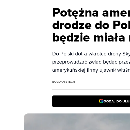
Potężna amer
drodze do Pol
będzie miała
Do Polski dotrą wkrótce drony S
przeprowadzać zwiad będąc przez 
amerykańskiej firmy ujawnił właśn
BOGDAN STECH
DODAJ DO ULU