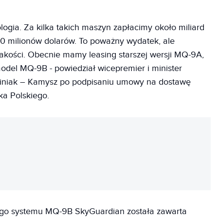
logia. Za kilka takich maszyn zapłacimy około miliard
310 milionów dolarów. To poważny wydatek, ale
jakości. Obecnie mamy leasing starszej wersji MQ-9A,
del MQ-9B - powiedział wicepremier i minister
iniak – Kamysz po podpisaniu umowy na dostawę
a Polskiego.
REKLAMA
o systemu MQ-9B SkyGuardian została zawarta