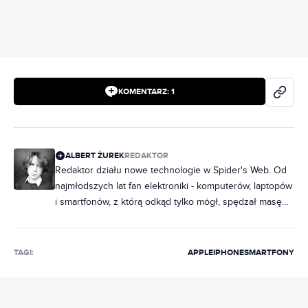
KOMENTARZ:
1
ALBERT ŻUREK
REDAKTOR
Redaktor działu nowe technologie w Spider's Web. Od
najmłodszych lat fan elektroniki - komputerów, laptopów
i smartfonów, z którą odkąd tylko mógł, spędzał masę
czasu. Z czasem swoją pasję zamienił w pracę,
początkowo pisząc o technologiach mobilnych, a
następnie o (prawie) wszystkim związanym z
TAGI:
APPLE
IPHONE
SMARTFONY
technologią. Poprzednio pisał na łamach Tabletowo.pl
oraz oiot.pl, gdzie poruszał tematykę sprzętu
komputerowego, systemów operacyjnych, aplikacji,