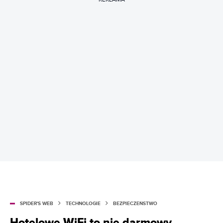
SPIDER'S WEB
TECHNOLOGIE
BEZPIECZEŃSTWO
Hotelowe WiFi to nie darmowy