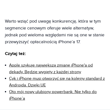
Warto wziąć pod uwagę konkurencję, która w tym
segmencie cenowym oferuje wiele alternatyw,
jednak pod wieloma względami nie są one w stanie
przewyższyć opłacalnością iPhone’a 17.
Czytaj też:
Apple szykuje największą zmianę iPhone'a od
dekady. Będzie wygięty z każdej strony
Cyk i iPhone musi otworzyć się na kolejny standard z
Androida. Dzięki UE
Oto mój nowy ulubiony powerbank. Nie tylko do
iPhone’a