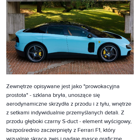
Zewnętrze opisywane jest jako "prowokacyjna
prostota" - szklana bryła, unoszące się
aerodynamiczne skrzydła z przodu i z tyłu, wnętrze
z setkami indywidualnie przemyślanych detali. Z
przodu głęboki czarny S-duct - element wyścigowy,
bezpośrednio zaczerpnięty z Ferrari F1, który
wizualnie skraca zwis i nadaje masce graficzne