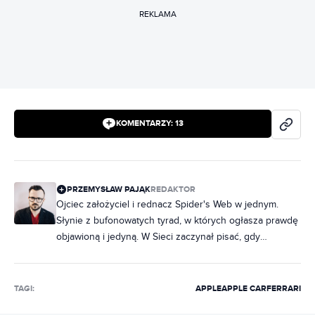
REKLAMA
KOMENTARZY:
13
PRZEMYSŁAW PAJĄK
REDAKTOR
Ojciec założyciel i rednacz Spider's Web w jednym.
Słynie z bufonowatych tyrad, w których ogłasza prawdę
objawioną i jedyną. W Sieci zaczynał pisać, gdy
większość Czytelników Spider's Web chodziła jeszcze w
pampersach. Wymądrza się głównie na temat biznesu
technologicznego, ale tak naprawdę ma wiele do
TAGI:
APPLE
APPLE CAR
FERRARI
powiedzenia na tematy wszelakie.