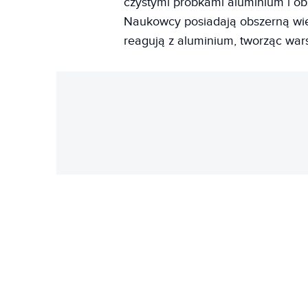
czystymi próbkami aluminium i o
Naukowcy posiadają obszerną wie
reagują z aluminium, tworząc war