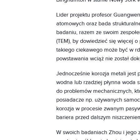
Lider projektu profesor Guangwen 
atomowych oraz bada strukturaln
badaniu, razem ze swoim zespołe
(TEM), by dowiedzieć się więcej o
takiego ciekawego może być w rdz
powstawania wciąż nie został do
Jednocześnie korozja metali jes
wodna lub rzadziej płynna woda s
do problemów mechanicznych, któ
posiadacze np. używanych samoch
korozja w procesie zwanym pasywa
bariera przed dalszym niszczenie
W swoich badaniach Zhou i jego z