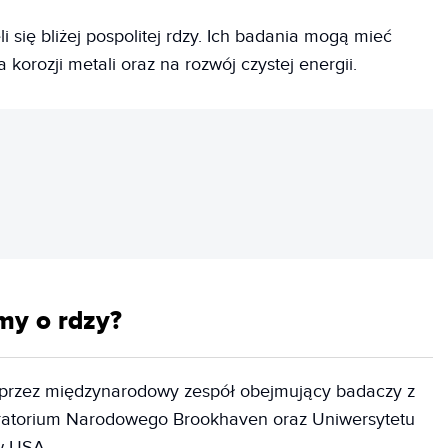
i się bliżej pospolitej rdzy. Ich badania mogą mieć
korozji metali oraz na rozwój czystej energii.
REKLAMA
my o rdzy?
 przez międzynarodowy zespół obejmujący badaczy z
oratorium Narodowego Brookhaven oraz Uniwersytetu
w USA.