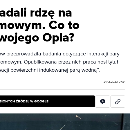
dali rdzę na
omowym. Co to
twojego Opla?
przeprowadziła badania dotyczące interakcji pary
tomowym. Opublikowana przez nich praca nosi tytuł
cji powierzchni indukowanej parą wodną”.
21.12.2023 07:21
BIONYCH ŹRÓDEŁ W GOOGLE