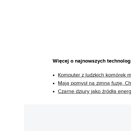
Więcej o najnowszych technologi
Komputer z ludzkich komórek mó
Mają pomysł na zimną fuzję. Ch
Czarne dziury jako źródła energ