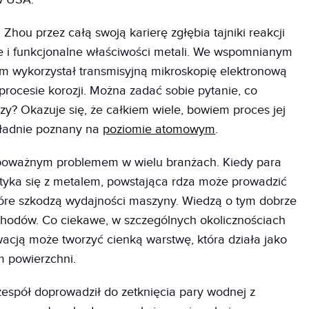
Zhou przez całą swoją karierę zgłębia tajniki reakcji
e i funkcjonalne właściwości metali. We wspomnianym
m wykorzystał transmisyjną mikroskopię elektronową
 procesie korozji. Można zadać sobie pytanie, co
y? Okazuje się, że całkiem wiele, bowiem proces jej
kładnie poznany na
poziomie atomowym
.
t poważnym problemem w wielu branżach. Kiedy para
tyka się z metalem, powstająca rdza może prowadzić
re szkodzą wydajności maszyny. Wiedzą o tym dobrze
odów. Co ciekawe, w szczególnych okolicznościach
cją może tworzyć cienką warstwę, która działa jako
m powierzchni.
espół doprowadził do zetknięcia pary wodnej z