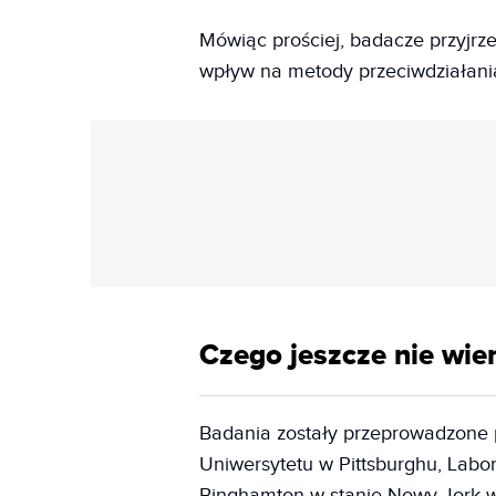
Mówiąc prościej, badacze przyjrzel
wpływ na metody przeciwdziałania 
Czego jeszcze nie wie
Badania zostały przeprowadzone
Uniwersytetu w Pittsburghu, Lab
Binghamton w stanie Nowy Jork 