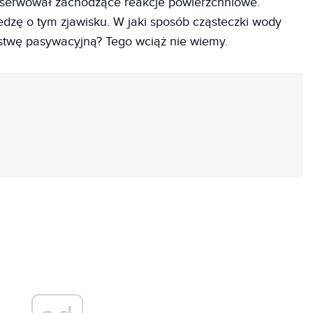
bserwował zachodzące reakcje powierzchniowe.
dzę o tym zjawisku. W jaki sposób cząsteczki wody
stwę pasywacyjną? Tego wciąż nie wiemy.
REKLAMA