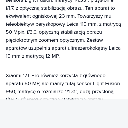
sensora Light Fusion, matrycy 1/1.55”, przysłonie
f/1.7, z optyczną stabilizacją obrazu. Ten aparat to
ekwiwalent ogniskowej 23 mm. Towarzyszy mu
teleobiektyw peryskopowy Leica 115 mm, z matrycą
50 Mpix, f/3.0, optyczną stabilizacją obrazu i
pięciokrotnym zoomem optycznym. Zestaw
aparatów uzupełnia aparat ultraszerokokątny Leica
15 mm z matrycą 12 MP.
Xiaomi 17T Pro również korzysta z głównego
aparatu 50 MP, ale mamy tutaj sensor Light Fusion
950, matrycę o rozmiarze 1/1.31”, dużą przysłoną
f/1.67 i również optyczną stabilizacją obrazu.
Pozostałe aparaty są takie same jak w modelu 17T.