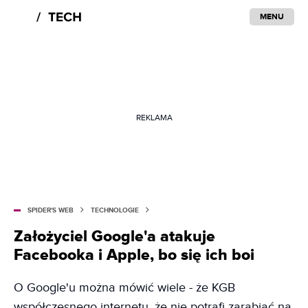
MENU
REKLAMA
SPIDER'S WEB
TECHNOLOGIE
Założyciel Google'a atakuje
Facebooka i Apple, bo się ich boi
O Google'u można mówić wiele - że KGB
współczesnego internetu, że nie potrafi zarabiać na