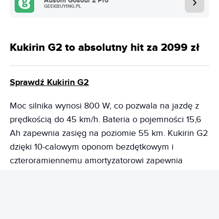
Ausom Gosoul 2 Pro
GEEKBUYING.PL
Kukirin G2 to absolutny hit za 2099 zł
Sprawdź Kukirin G2
Moc silnika wynosi 800 W, co pozwala na jazdę z
prędkością do 45 km/h. Bateria o pojemności 15,6
Ah zapewnia zasięg na poziomie 55 km. Kukirin G2
dzięki 10-calowym oponom bezdętkowym i
czteroramiennemu amortyzatorowi zapewnia
idealną przyczepność i amortyzację nawet w
trudnym terenie. Skomplikowane zawieszenie dba
o to, żeby użytkownik mógł poruszać się
komfortowo nawet po dużych wybojach ze