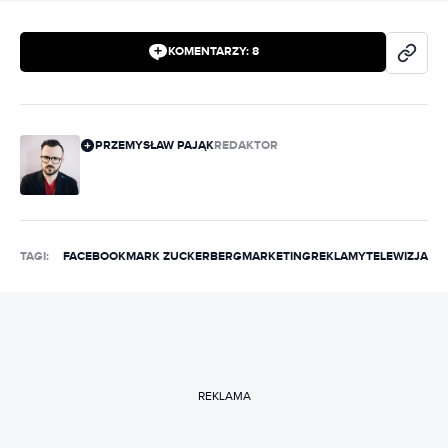
KOMENTARZY:
8
PRZEMYSŁAW PAJĄK
REDAKTOR
TAGI:
FACEBOOK
MARK ZUCKERBERG
MARKETING
REKLAMY
TELEWIZJA
REKLAMA