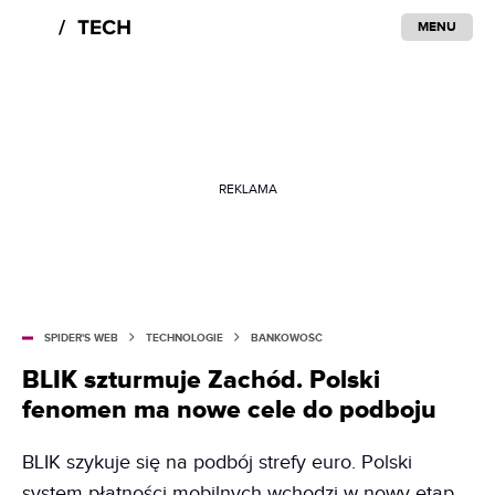
MENU
REKLAMA
SPIDER'S WEB
TECHNOLOGIE
BANKOWOŚĆ
BLIK szturmuje Zachód. Polski
fenomen ma nowe cele do podboju
BLIK szykuje się na podbój strefy euro. Polski
system płatności mobilnych wchodzi w nowy etap.