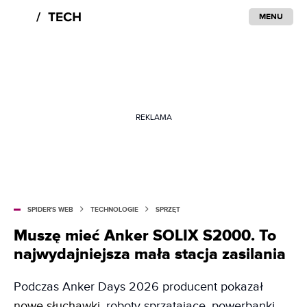
MENU
REKLAMA
SPIDER'S WEB
TECHNOLOGIE
SPRZĘT
Muszę mieć Anker SOLIX S2000. To
najwydajniejsza mała stacja zasilania
Podczas Anker Days 2026 producent pokazał
nowe słuchawki
, roboty sprzątające, powerbanki